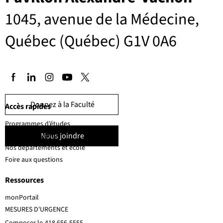
1045, avenue de la Médecine,
Québec (Québec) G1V 0A6
Donnez à la Faculté
Accès rapides
Programmes d’études
Nous joindre
Corps professoral
Nos départements et école
Foire aux questions
Ressources
monPortail
MESURES D'URGENCE